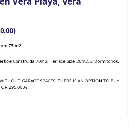
n Vera Playa, vera
0.00
)
ión: 75 m2
erficie Construida 70m2,
Terrace Size 20m2
, 2 Dormitorios,
 WITHOUT GARAGE SPACES
.
THERE IS AN OPTION TO BUY
FOR 295.000€